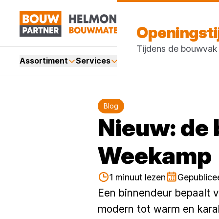
Openingst
Tijdens de bouwvak z
Assortiment
Services
Merken
Acties
Blogs
Blog
Nieuw: de 
Weekamp
1 minuut lezen
Gepublicee
Een binnendeur bepaalt vo
modern tot warm en karakt