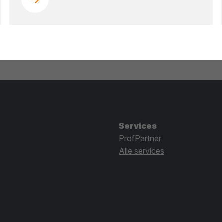
Services
ProfPartner
Alle services