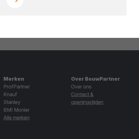
Merken
Over BouwPartner
ProfPartner
Over ons
Knauf
Contact &
Stanley
openingstijden
BMI Monier
Alle merken