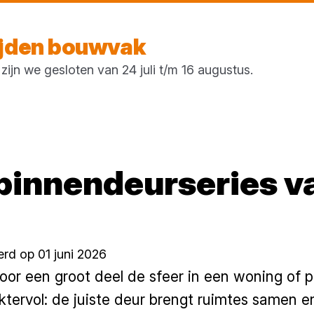
Morgen weer open
vanaf 07:00 uur
ijden bouwvak
ijn we gesloten van 24 juli t/m 16 augustus.
binnendeurseries v
rd op 01 juni 2026
or een groot deel de sfeer in een woning of p
ervol: de juiste deur brengt ruimtes samen en 