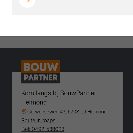
Kom langs bij BouwPartner
Helmond
Gerwenseweg 43, 5708 EJ Helmond
Route in maps
Bel: 0492-538023