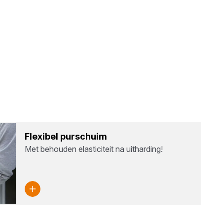
Flexi­bel pur­schuim
Met behouden elasticiteit na uitharding!