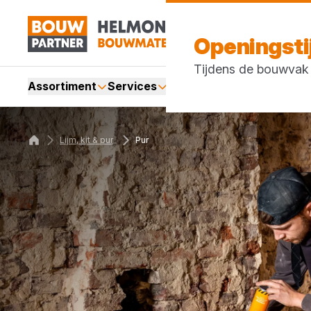
Openingst
Tijdens de bouwvak z
Assortiment
Services
Merken
Acties
Blogs
Lijm, kit & pur
Pur