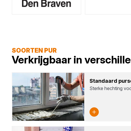
SOORTEN PUR
Verkrijgbaar in verschil
Stan­daard pur­
Sterke hechting voo