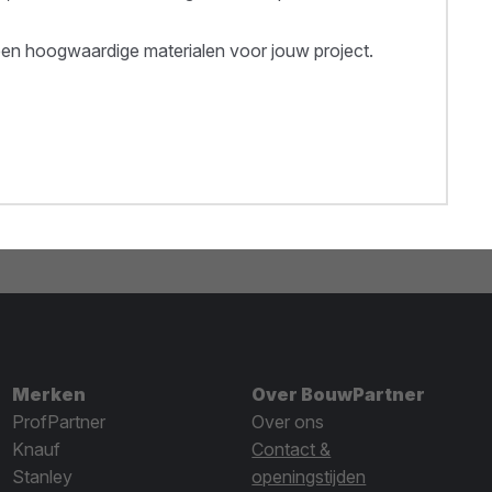
een hoogwaardige materialen voor jouw project.
Merken
Over BouwPartner
ProfPartner
Over ons
Knauf
Contact &
Stanley
openingstijden