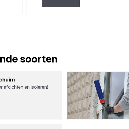
lende soorten
schuim
r afdichten en isoleren!