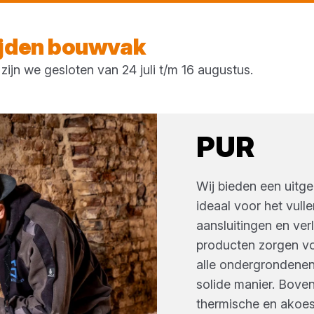
Morgen weer open
vanaf 07:00 uur
ijden bouwvak
ijn we gesloten van 24 juli t/m 16 augustus.
PUR
Wij bieden een uitg
ideaal voor het vulle
aansluitingen en ve
producten zorgen vo
alle ondergrondenen
solide manier. Bove
thermische en akoest