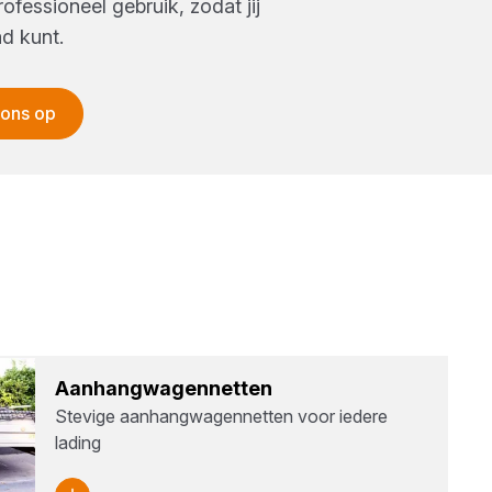
ofessioneel gebruik, zodat jij
d kunt.
 ons op
Aan­hang­wa­gen­net­ten
Stevige aanhangwagennetten voor iedere
lading