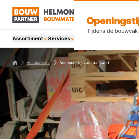
Openingst
Tijdens de bouwvak z
Assortiment
Services
Merken
Acties
Blogs
Accessoires
Accessoires voor transport