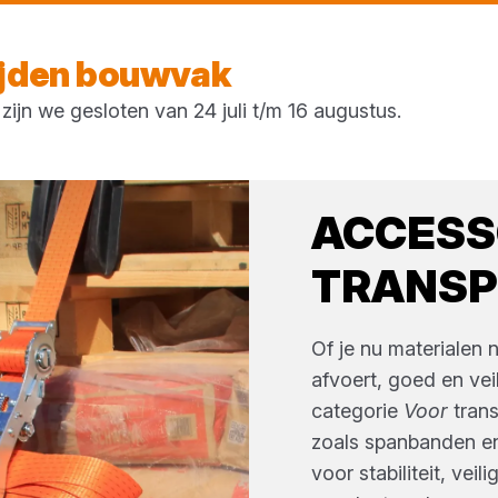
Morgen weer open
vanaf 08:00 uur
ijden bouwvak
ijn we gesloten van 24 juli t/m 16 augustus.
ACCESS
TRANSP
Of je nu materialen 
afvoert, goed en veil
categorie
Voor
tran
zoals spanbanden e
voor stabiliteit, ve