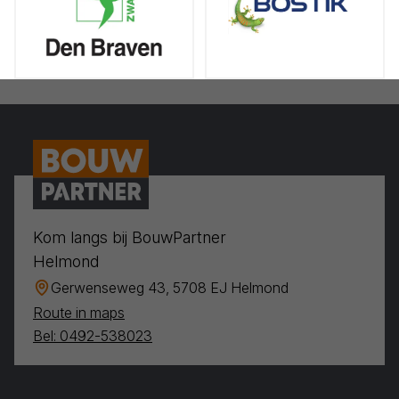
Kom langs bij BouwPartner
Helmond
Gerwenseweg 43, 5708 EJ Helmond
Route in maps
Bel: 0492-538023