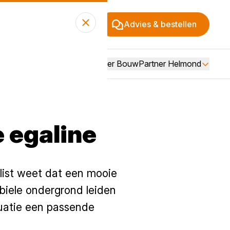
Advies & bestellen
Over BouwPartner Helmond
e egaline
alist weet dat een mooie
abiele ondergrond leiden
tuatie een passende