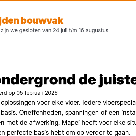
Morgen weer open
vanaf 07:00 uur
ijden bouwvak
ijn we gesloten van 24 juli t/m 16 augustus.
ondergrond de juist
erd op 05 februari 2026
plossingen voor elke vloer. Iedere vloerspeci
de basis. Oneffenheden, spanningen of een inst
en met de afwerking. Mapei heeft voor elke si
een perfecte basis hebt om op verder te gaan.