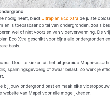
 ondergrond
ne nodig heeft, biedt
Ultraplan Eco Xtra
de juiste oplos
mm en is toepasbaar op tal van ondergronden, zoals be
ren wel of niet voorzien van vloerverwarming. De vrijw
lan Eco Xtra geschikt voor bijna alle ondergronden en
are basis.
ders. Door te kiezen uit het uitgebreide Mapei-assortim
 dik, spanningsgevoelig of zwaar belast. Zo werk je effici
t.
te bij jouw ondergrond past en maak elke vloeropbou
 website van Mapei voor alle mogelijkheden.