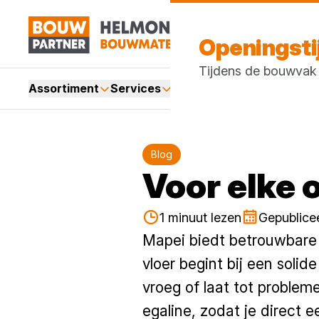
Openingst
Tijdens de bouwvak z
Assortiment
Services
Merken
Acties
Blogs
Blog
Voor elke 
1 minuut lezen
Gepublice
Mapei biedt betrouwbare o
vloer begint bij een soli
vroeg of laat tot problem
egaline, zodat je direct 