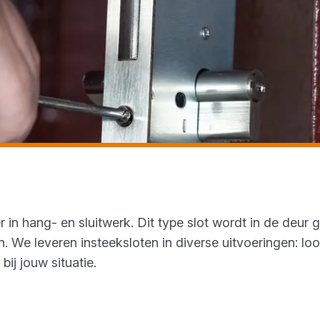
r in hang- en sluitwerk. Dit type slot wordt in de deur 
. We leveren insteeksloten in diverse uitvoeringen: lo
bij jouw situatie.