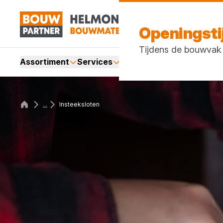
Openingst
Tijdens de bouwvak z
Assortiment
Services
Merken
Acties
Blogs
...
Insteeksloten