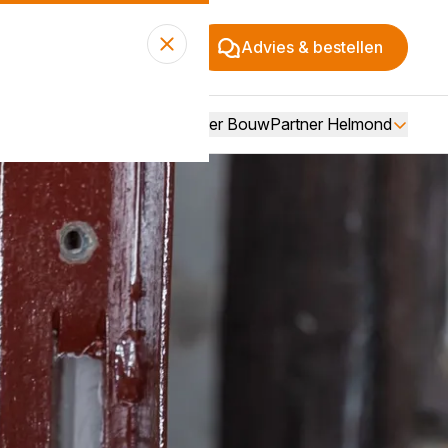
Advies & bestellen
Over BouwPartner Helmond