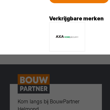
Verkrijgbare merken
Kom langs bij BouwPartner
Helmond