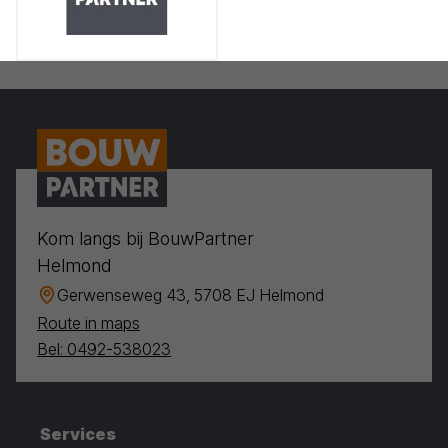
Kom langs bij BouwPartner
Helmond
Gerwenseweg 43, 5708 EJ Helmond
Route in maps
Bel: 0492-538023
Services